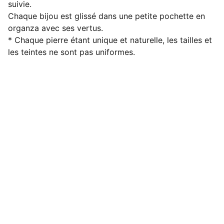
suivie.
Chaque bijou est glissé dans une petite pochette en
organza avec ses vertus.
* Chaque pierre étant unique et naturelle, les tailles et
les teintes ne sont pas uniformes.
Contact
Réseaux sociaux 
contact.solune@gmail.com
Conditions Générales de Vente (CGV)
Mentions légales
Politique de gestion des cookies