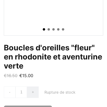
Boucles d'oreilles "fleur"
en rhodonite et aventurine
verte
€16.50
€15.00
Rupture de stock
-
+