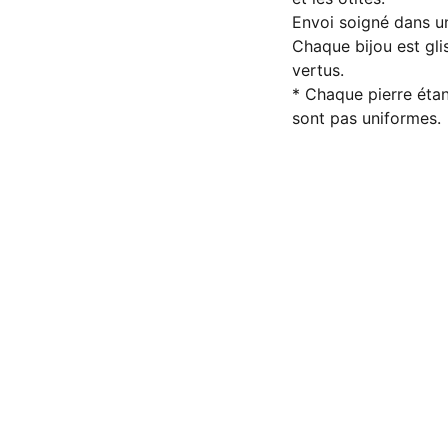
Envoi soigné dans un
Chaque bijou est gl
vertus.
* Chaque pierre étant
sont pas uniformes.
Conditions Générales de Vente (CGV)
Mentions légales
Politique de gestion des cookies