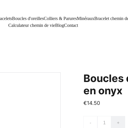
acelets
Boucles d'oreilles
Colliers & Parures
Minéraux
Bracelet chemin de
Calculateur chemin de vie
Blog
Contact
Boucles d
en onyx
€14.50
-
+