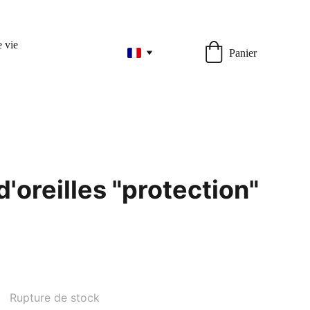
 vie
Panier
'oreilles "protection"
Rupture de stock