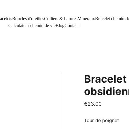
acelets
Boucles d'oreilles
Colliers & Parures
Minéraux
Bracelet chemin de
Calculateur chemin de vie
Blog
Contact
Bracelet
obsidien
€23.00
Tour de poignet